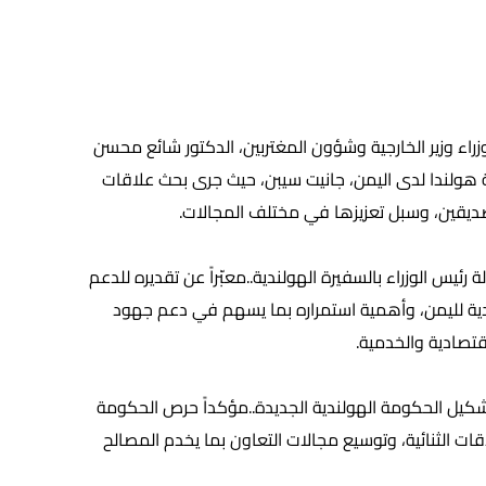
اء وزير الخارجية وشؤون المغتربين، الدكتور شائع محسن
ة هولندا لدى اليمن، جانيت سيبن، حيث جرى بحث علاقات
 الصديقين، وسبل تعزيزها في مختلف المجالات.
ئيس الوزراء بالسفيرة الهولندية..معبّراً عن تقديره للدعم
ية لليمن، وأهمية استمراره بما يسهم في دعم جهود
تصادية والخدمية.
بتشكيل الحكومة الهولندية الجديدة..مؤكداً حرص الحكومة
اقات الثنائية، وتوسيع مجالات التعاون بما يخدم المصالح